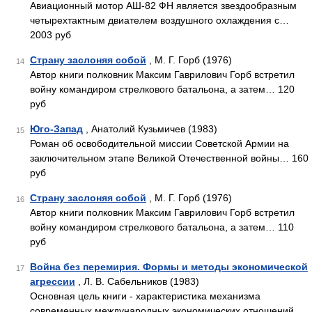
Авиационный мотор АШ-82 ФН является звездообразным
четырехтактным двиателем воздушного охлаждения с…
2003 руб
Страну заслоняя собой
, М. Г. Горб (1976)
14
Автор книги полковник Максим Гаврилович Горб встретил
войну командиром стрелкового батальона, а затем… 120
руб
Юго-Запад
, Анатолий Кузьмичев (1983)
15
Роман об освободительной миссии Советской Армии на
заключительном этапе Великой Отечественной войны… 160
руб
Страну заслоняя собой
, М. Г. Горб (1976)
16
Автор книги полковник Максим Гаврилович Горб встретил
войну командиром стрелкового батальона, а затем… 110
руб
Война без перемирия. Формы и методы экономической
17
агрессии
, Л. В. Сабельников (1983)
Основная цель книги - характеристика механизма
современных международных экономических отношений