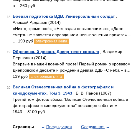
в… 260 руб
Боевая подготовка ВДВ. Универсальный солдат
,
18
Алексей Ардашев (2014)
«Никто, кроме нас!», «Нет задач невыполнимых», «Даже
смерть не является оправданием невыполнения приказа» –
… 199 руб
электронная книга
Обреченный десант. Днепр течет кровью
, Владимир
19
Першанин (2014)
Впервые в нашей военной прозе! Первый роман о кровавом
Днепровском десанте и рождении девиза ВДВ «С неба – в…
139 руб
электронная книга
Великая Отечественная война в фотографиях и
20
кинодокументах. Том 3. 1943
, Б. В. Панов (1987)
Третий том фотоальбома "Великая Отечественная война в
фотографиях и кинодокументах" посвящен событиям
1943… 3100 руб
Страницы
←
Предыдущая
Следующая
→